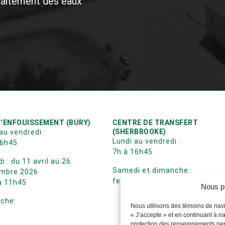
 samedis
e Bury est maintenant ouverte les samedis jusqu’a
de respecter la signalisation des travaux de la nouve
uniquer avec notre préposée à la balance :
tuelle
LIEU D’ENFOUISSEMENT (BURY)
CENTR
Nous p
Lundi au vendredi :
Lundi a
7h à 16h45
7h à 1
Nous utilisons des témoins de navi
« J’accepte » et en continuant à na
:
Samedi : du 11 avril au 26 septembre 2026
Samedi
protection des renseignements pe