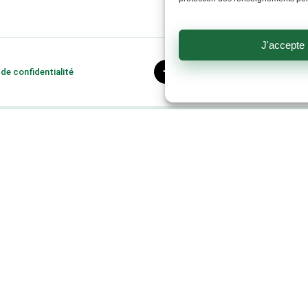
8h30 à 11h45
fermé
Dimanche:
J'accepte
fermé