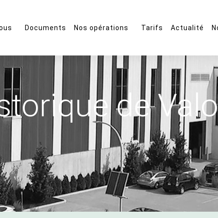
 de
ous
Documents
Nos opérations
Tarifs
Actualité
N
blic municipal
n février
i sur les
le appartient à
ut-Saint-
t à la Ville de
ès de 200 000
nes
 commerciales