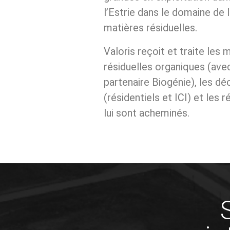
d’un lieu d’enfouissemen
en gestion post-fermet
de deux systèmes de t
de lixiviation;
BUREAU ADMINISTRATIF
LIEU 
Lundi au vendredi :
Lundi 
8h30 à 16h30
7h à 
Responsable de l’accès à
Samedi