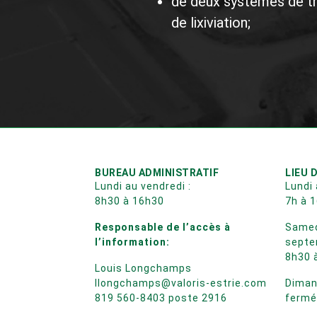
Horaire des
Prendre note que notre balance d
Aussi, merci de rester prudent et 
site de Bury.
Au besoin, n’hésitez pas à comm
819 560‑8403 poste 2901
Merci de votre collaboration habi
BUREAU ADMINISTRATIF
Lundi au vendredi :
8h30 à 16h30
Responsable de l’accès à l’information