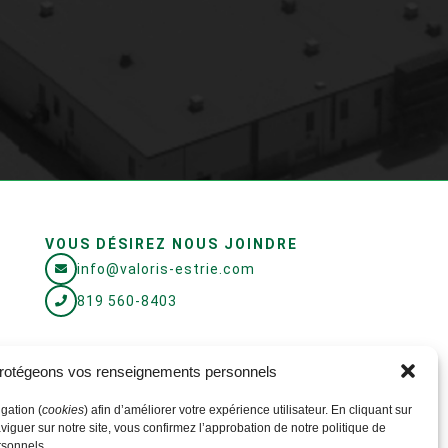
u 26 septembre, de 8h30 à 11h45.
lle balance, à l’entrée de notre
E DE TRANSFERT (SHERBROOKE)
rotégeons vos renseignements personnels
u vendredi :
6h45
gation (
cookies
) afin d’améliorer votre expérience utilisateur. En cliquant sur
viguer sur notre site, vous confirmez l’approbation de notre politique de
 et dimanche :
rsonnels.