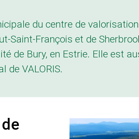
s sur un
 les plus
 la région de
la gestion des
matières
c son
chets
résidus CRD qui