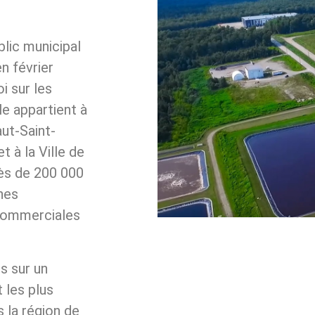
Son centre de gestio
tégrée a été dévelo
autour:
imatières
d’un secteur réservé 
(CRD, ICI et
laire de son
d’une plateforme de
alimentaires et verts)
nt technique (LET);