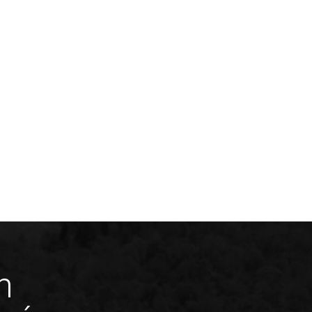
rt à Sherbrooke, pour
rt des matières collectées
rooke.
VOUS DÉSIREZ NOUS JOINDRE
info@valoris-estrie.com
819 560-8403