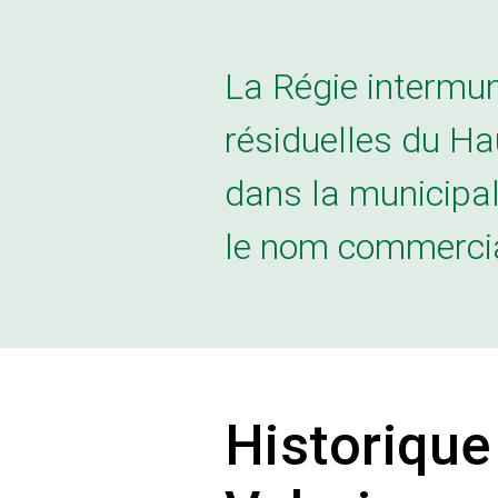
et institutionnelles (ICI).
Ses infrastructures intégrée
terrain de 200 hectares sont
grandes en exploitation dans
l’Estrie dans le domaine de 
matières résiduelles.
Valoris reçoit et traite les 
résiduelles organiques (ave
partenaire Biogénie), les dé
(résidentiels et ICI) et les 
lui sont acheminés.