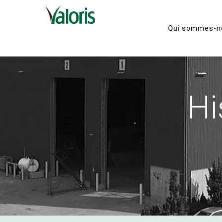
Historique
Qui sommes-n
Valoris
Valoris est un organisme pu
créé par décret ministériel e
2010 sous le régime de la Lo
Cités et villes du Québec. El
parts égales à la MRC du Ha
François (14 municipalités) e
Sherbrooke. Elle dessert pr
citoyens et plusieurs centai
d’entreprises industrielles,