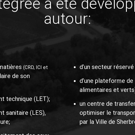
Samedi et dimanche :
mbre 2026
fermé
à 11h45
che:
é
 de confidentialité
Valoris 2