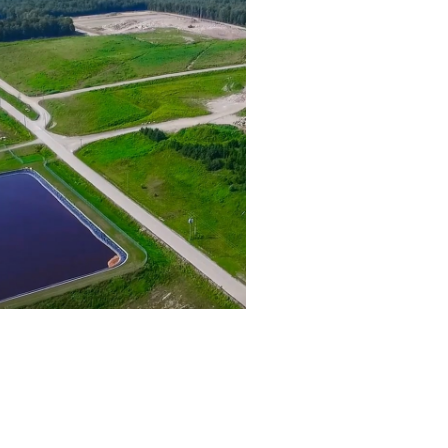
n
ppé
à un parc éco-industriel;
 compostage (organiques
 – contrat à un tiers privé;