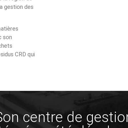
un centre de transfe
t sanitaire (LES),
optimiser le transpo
ure;
par la Ville de Sherb
raitement des eaux
D’ENFOUISSEMENT (BURY)
CENTRE DE TRANSFERT
(SHERBROOKE)
au vendredi :
Lundi au vendredi :
16h45
7h à 16h45
 : du 11 avril au 26