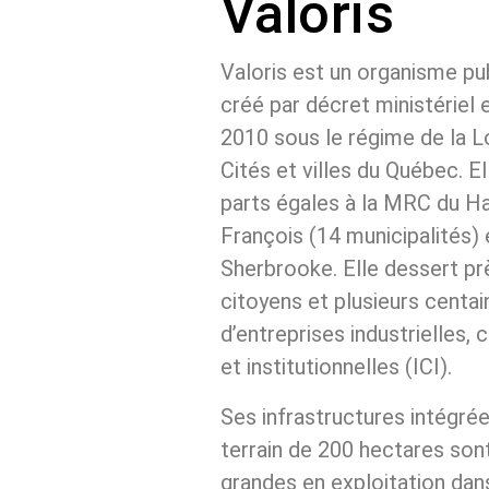
in
d’un Centre de tri mult
– la pierre angu
déchets)
approche;
d’un lieu d’enfouisseme