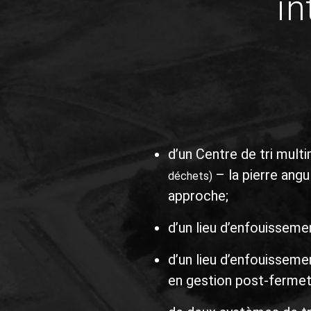
l’information:
septe
8h30 
Louis Longchamps
llongchamps@valoris-estrie.com
Diman
819 560-8403 poste 2916
ferm
Plan du site
Nous contacter
À propos
Politique