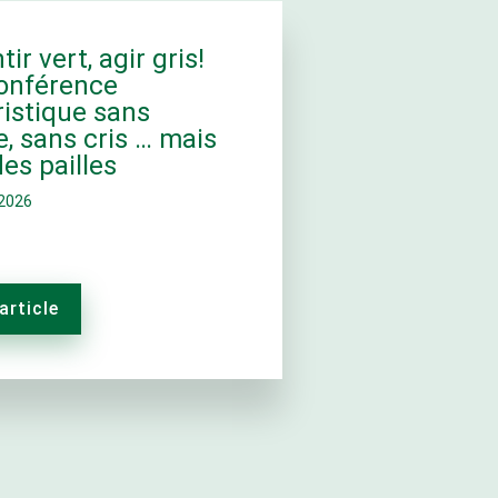
tir vert, agir gris!
onférence
istique sans
, sans cris … mais
es pailles
 2026
'article