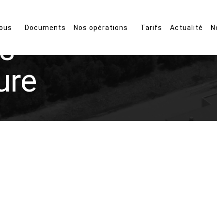
ous
Documents
Nos opérations
Tarifs
Actualité
N
es
ure