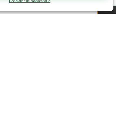
Déclaration de confidentialité
u 26 septembre, de 8h30 à 11h45.
lle balance, à l’entrée de notre