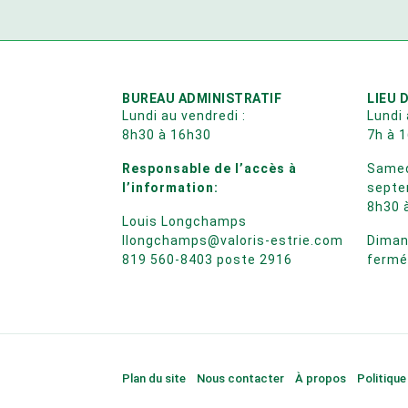
BUREAU ADMINISTRATIF
LIEU 
Lundi au vendredi :
Lundi 
8h30 à 16h30
7h à 
Responsable de l’accès à
Samedi
l’information:
septe
8h30 
Louis Longchamps
llongchamps@valoris-estrie.com
Diman
819 560-8403 poste 2916
ferm
Plan du site
Nous contacter
À propos
Politique