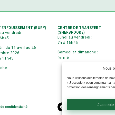
D’ENFOUISSEMENT (BURY)
CENTRE DE TRANSFERT
(SHERBROOKE)
au vendredi :
Lundi au vendredi :
16h45
7h à 16h45
 : du 11 avril au 26
Samedi et dimanche :
mbre 2026
fermé
à 11h45
che:
Nous p
é
Nous utilisons des témoins de navi
« J’accepte » et en continuant à na
protection des renseignements pe
J'accepte
 de confidentialité
Valoris 2