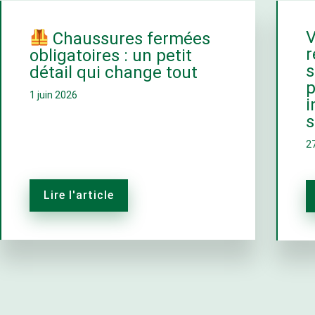
V
Chaussures fermées
r
obligatoires : un petit
s
détail qui change tout
p
1 juin 2026
i
s
2
Lire l'article