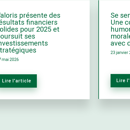
aloris présente des
Se sen
ésultats financiers
Une c
olides pour 2025 et
humor
oursuit ses
morale
nvestissements
avec d
tratégiques
23 janvier
7 mai 2026
Lire l
Lire l'article