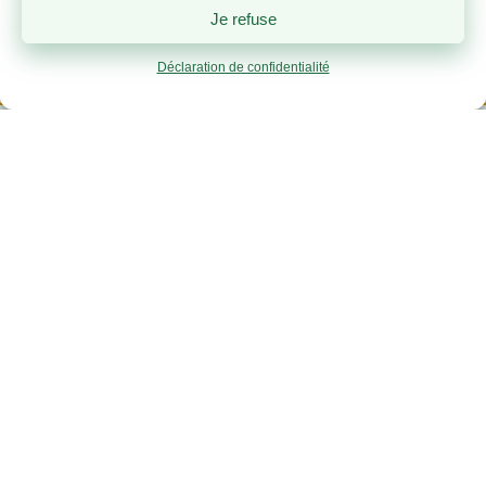
Je refuse
Déclaration de confidentialité
Horaire des samedis
Prendre note que notre balance de Bury est
maintenant ouverte les samedis jusqu’au 26
septembre, de 8h30 à 11h45.
Aussi, merci de rester prudent et de
respecter la signalisation des travaux de la
nouvelle balance, à l’entrée de notre site de
Bury.
Au besoin, n’hésitez pas à communiquer