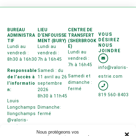
BUREAU
LIEU
CENTRE DE
VOUS
ADMINISTRA
D’ENFOUISSE
TRANSFERT
DÉSIREZ
TIF
MENT (BURY)
(SHERBROOK
NOUS
E)
Lundi au
Lundi au
JOINDRE
Lundi au
vendredi :
vendredi :
vendredi :
8h30 à 16h30
7h à 16h45
7h à 16h45
info@valoris-
Responsable
Samedi : du
Samedi et
estrie.com
de l’accès à
11 avril au 26
dimanche :
l’informatio
septembre
fermé
n:
2026
819 560-8403
8h30 à 11h45
Louis
Longchamps
Dimanche:
llongchamps
fermé
@valoris-
estrie.com
Nous protégeons vos
819 560-8403