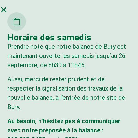
Horaire des samedis
BUREAU
LIEU
CENTRE DE
VOUS
ADMINISTRA
D’ENFOUISSE
TRANSFERT
Prendre note que notre balance de Bury est
DÉSIREZ
TIF
MENT (BURY)
(SHERBROOK
NOUS
maintenant ouverte les samedis jusqu’au 26
E)
Lundi au
Lundi au
JOINDRE
Lundi au
vendredi :
vendredi :
septembre, de 8h30 à 11h45.
vendredi :
8h30 à 16h30
7h à 16h45
7h à 16h45
info@valoris-
Aussi, merci de rester prudent et de
Responsable
Samedi : du
Samedi et
estrie.com
de l’accès à
11 avril au 26
respecter la signalisation des travaux de la
dimanche :
l’informatio
septembre
nouvelle balance, à l’entrée de notre site de
fermé
n:
2026
819 560-8403
8h30 à 11h45
Bury.
Louis
Longchamps
Dimanche:
Au besoin, n’hésitez pas à communiquer
llongchamps
fermé
avec notre préposée à la balance :
@valoris-
estrie.com