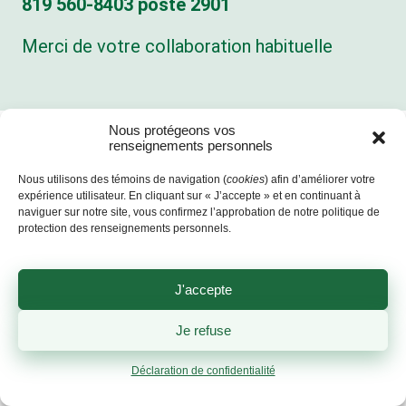
819 560‑8403 poste 2901
819 560-8403
poste 2916
Merci de votre collaboration habituelle
Nous protégeons vos
renseignements personnels
BUREAU
LIEU
CENTRE DE
Nous utilisons des témoins de navigation (
cookies
) afin d’améliorer votre
ADMINISTRATIF
D’ENFOUISSEMENT
TRANSFERT
expérience utilisateur. En cliquant sur « J’accepte » et en continuant à
(BURY)
(SHERBROOKE)
Lundi au vendredi
naviguer sur notre site, vous confirmez l’approbation de notre politique de
Lundi au vendredi
Lundi au vendredi
protection des renseignements personnels.
:
:
:
8h30 à 16h30
7h à 16h45
7h à 16h45
Responsable de
J'accepte
Samedi : du 11
Samedi et
l’accès à
avril au 26
dimanche :
l’information:
Je refuse
septembre 2026
fermé
Louis
8h30 à 11h45
Déclaration de confidentialité
Longchamps
Dimanche:
llongchamps@valoris-