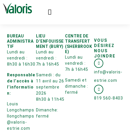
BUREAU
LIEU
CENTRE DE
VOUS
ADMINISTRA
D’ENFOUISSE
TRANSFERT
DÉSIREZ
TIF
MENT (BURY)
(SHERBROOK
NOUS
E)
Lundi au
Lundi au
JOINDRE
Lundi au
vendredi :
vendredi :
vendredi :
8h30 à 16h30
7h à 16h45
7h à 16h45
info@valoris-
Responsable
Samedi : du
Samedi et
estrie.com
de l’accès à
11 avril au 26
dimanche :
l’informatio
septembre
fermé
n:
2026
819 560-8403
8h30 à 11h45
Louis
Longchamps
Dimanche:
llongchamps
fermé
@valoris-
estrie.com