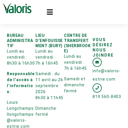
BUREAU
LIEU
CENTRE DE
VOUS
ADMINISTRA
D’ENFOUISSE
TRANSFERT
DÉSIREZ
TIF
MENT (BURY)
(SHERBROOK
NOUS
E)
Lundi au
Lundi au
JOINDRE
Lundi au
vendredi :
vendredi :
vendredi :
8h30 à 16h30
7h à 16h45
7h à 16h45
info@valoris-
Responsable
Samedi : du
Samedi et
estrie.com
de l’accès à
11 avril au 26
dimanche :
l’informatio
septembre
fermé
n:
2026
819 560-8403
8h30 à 11h45
Louis
Longchamps
Dimanche:
llongchamps
fermé
@valoris-
estrie.com