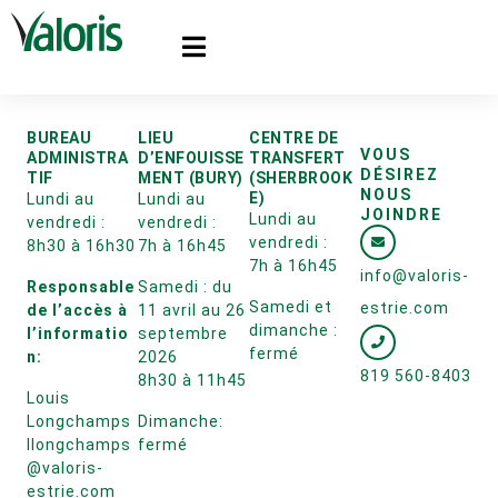
BUREAU
LIEU
CENTRE DE
VOUS
ADMINISTRA
D’ENFOUISSE
TRANSFERT
DÉSIREZ
TIF
MENT (BURY)
(SHERBROOK
NOUS
E)
Lundi au
Lundi au
JOINDRE
Lundi au
vendredi :
vendredi :
vendredi :
8h30 à 16h30
7h à 16h45
7h à 16h45
info@valoris-
Responsable
Samedi : du
Samedi et
estrie.com
de l’accès à
11 avril au 26
dimanche :
l’informatio
septembre
fermé
n:
2026
819 560-8403
8h30 à 11h45
Louis
Longchamps
Dimanche:
llongchamps
fermé
@valoris-
estrie.com