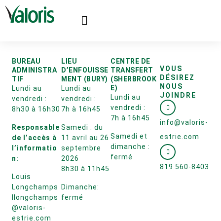
BUREAU
LIEU
CENTRE DE
VOUS
ADMINISTRA
D’ENFOUISSE
TRANSFERT
DÉSIREZ
TIF
MENT (BURY)
(SHERBROOK
NOUS
E)
Lundi au
Lundi au
JOINDRE
Lundi au
vendredi :
vendredi :
vendredi :
8h30 à 16h30
7h à 16h45
7h à 16h45
info@valoris-
Responsable
Samedi : du
Samedi et
estrie.com
de l’accès à
11 avril au 26
dimanche :
l’informatio
septembre
fermé
n:
2026
819 560-8403
8h30 à 11h45
Louis
Longchamps
Dimanche:
llongchamps
fermé
@valoris-
estrie.com