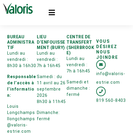
BUREAU
LIEU
CENTRE DE
VOUS
ADMINISTRA
D’ENFOUISSE
TRANSFERT
DÉSIREZ
TIF
MENT (BURY)
(SHERBROOK
NOUS
E)
Lundi au
Lundi au
JOINDRE
Lundi au
vendredi :
vendredi :
vendredi :
8h30 à 16h30
7h à 16h45
7h à 16h45
info@valoris-
Responsable
Samedi : du
Samedi et
estrie.com
de l’accès à
11 avril au 26
dimanche :
l’informatio
septembre
fermé
n:
2026
819 560-8403
8h30 à 11h45
Louis
Longchamps
Dimanche:
llongchamps
fermé
@valoris-
estrie.com