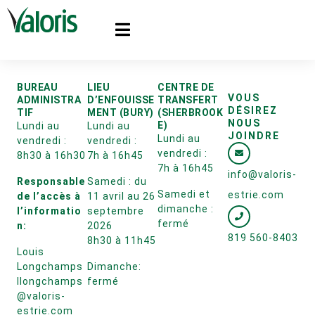
BUREAU
LIEU
CENTRE DE
VOUS
ADMINISTRA
D’ENFOUISSE
TRANSFERT
DÉSIREZ
TIF
MENT (BURY)
(SHERBROOK
NOUS
E)
Lundi au
Lundi au
JOINDRE
Lundi au
vendredi :
vendredi :
vendredi :
8h30 à 16h30
7h à 16h45
7h à 16h45
info@valoris-
Responsable
Samedi : du
Samedi et
estrie.com
de l’accès à
11 avril au 26
dimanche :
l’informatio
septembre
fermé
n:
2026
819 560-8403
8h30 à 11h45
Louis
Longchamps
Dimanche:
llongchamps
fermé
@valoris-
estrie.com