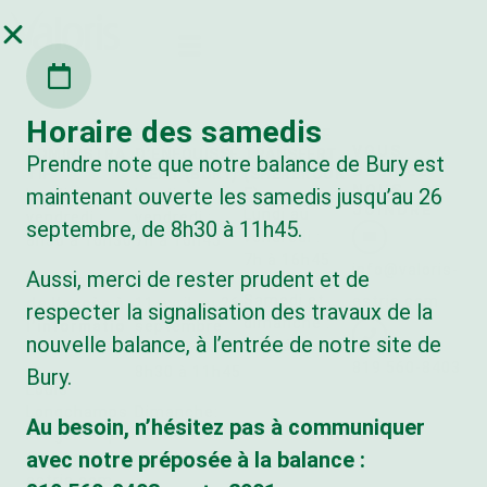
Horaire des samedis
BUREAU
LIEU
CENTRE DE
VOUS
ADMINISTRA
D’ENFOUISSE
TRANSFERT
Prendre note que notre balance de Bury est
DÉSIREZ
TIF
MENT (BURY)
(SHERBROOK
NOUS
maintenant ouverte les samedis jusqu’au 26
E)
Lundi au
Lundi au
JOINDRE
Lundi au
vendredi :
vendredi :
septembre, de 8h30 à 11h45.
vendredi :
8h30 à 16h30
7h à 16h45
7h à 16h45
info@valoris-
Aussi, merci de rester prudent et de
Responsable
Samedi : du
Samedi et
estrie.com
de l’accès à
11 avril au 26
respecter la signalisation des travaux de la
dimanche :
l’informatio
septembre
nouvelle balance, à l’entrée de notre site de
fermé
n:
2026
819 560-8403
8h30 à 11h45
Bury.
Louis
Longchamps
Dimanche:
Au besoin, n’hésitez pas à communiquer
llongchamps
fermé
avec notre préposée à la balance :
@valoris-
estrie.com