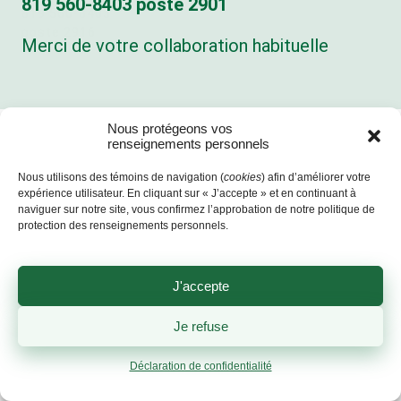
819 560‑8403 poste 2901
819 560-8403
poste 2916
Merci de votre collaboration habituelle
Nous protégeons vos
renseignements personnels
BUREAU
LIEU
CENTRE DE
Nous utilisons des témoins de navigation (
cookies
) afin d’améliorer votre
ADMINISTRATIF
D’ENFOUISSEMENT
TRANSFERT
expérience utilisateur. En cliquant sur « J’accepte » et en continuant à
(BURY)
(SHERBROOKE)
Lundi au vendredi
naviguer sur notre site, vous confirmez l’approbation de notre politique de
Lundi au vendredi
Lundi au vendredi
protection des renseignements personnels.
:
:
:
8h30 à 16h30
7h à 16h45
7h à 16h45
Responsable de
J'accepte
Samedi : du 11
Samedi et
l’accès à
avril au 26
dimanche :
l’information:
Je refuse
septembre 2026
fermé
Louis
8h30 à 11h45
Déclaration de confidentialité
Longchamps
Dimanche:
llongchamps@valoris-