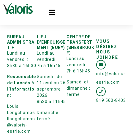
BUREAU
LIEU
CENTRE DE
VOUS
ADMINISTRA
D’ENFOUISSE
TRANSFERT
DÉSIREZ
TIF
MENT (BURY)
(SHERBROOK
NOUS
E)
Lundi au
Lundi au
JOINDRE
Lundi au
vendredi :
vendredi :
vendredi :
8h30 à 16h30
7h à 16h45
7h à 16h45
info@valoris-
Responsable
Samedi : du
Samedi et
estrie.com
de l’accès à
11 avril au 26
dimanche :
l’informatio
septembre
fermé
n:
2026
819 560-8403
8h30 à 11h45
Louis
Longchamps
Dimanche:
llongchamps
fermé
@valoris-
estrie.com