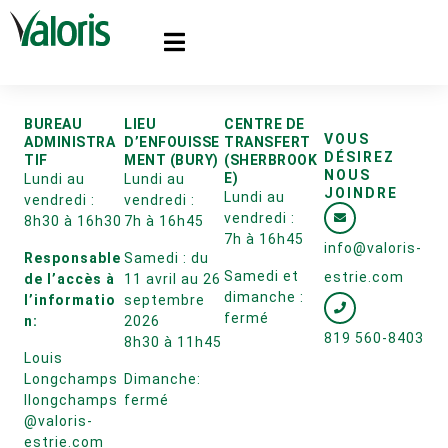
BUREAU
LIEU
CENTRE DE
VOUS
ADMINISTRA
D’ENFOUISSE
TRANSFERT
DÉSIREZ
TIF
MENT (BURY)
(SHERBROOK
NOUS
E)
Lundi au
Lundi au
JOINDRE
Lundi au
vendredi :
vendredi :
vendredi :
8h30 à 16h30
7h à 16h45
7h à 16h45
info@valoris-
Responsable
Samedi : du
Samedi et
estrie.com
de l’accès à
11 avril au 26
dimanche :
l’informatio
septembre
fermé
n:
2026
819 560-8403
8h30 à 11h45
Louis
Longchamps
Dimanche:
llongchamps
fermé
@valoris-
estrie.com