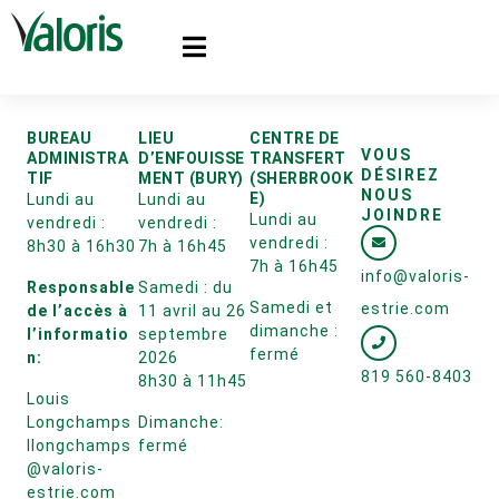
BUREAU
LIEU
CENTRE DE
VOUS
ADMINISTRA
D’ENFOUISSE
TRANSFERT
DÉSIREZ
TIF
MENT (BURY)
(SHERBROOK
NOUS
E)
Lundi au
Lundi au
JOINDRE
Lundi au
vendredi :
vendredi :
vendredi :
8h30 à 16h30
7h à 16h45
7h à 16h45
info@valoris-
Responsable
Samedi : du
Samedi et
estrie.com
de l’accès à
11 avril au 26
dimanche :
l’informatio
septembre
fermé
n:
2026
819 560-8403
8h30 à 11h45
Louis
Longchamps
Dimanche:
llongchamps
fermé
@valoris-
estrie.com