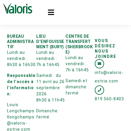
BUREAU
LIEU
CENTRE DE
VOUS
ADMINISTRA
D’ENFOUISSE
TRANSFERT
DÉSIREZ
TIF
MENT (BURY)
(SHERBROOK
NOUS
E)
Lundi au
Lundi au
JOINDRE
Lundi au
vendredi :
vendredi :
vendredi :
8h30 à 16h30
7h à 16h45
7h à 16h45
info@valoris-
Responsable
Samedi : du
Samedi et
estrie.com
de l’accès à
11 avril au 26
dimanche :
l’informatio
septembre
fermé
n:
2026
819 560-8403
8h30 à 11h45
Louis
Longchamps
Dimanche:
llongchamps
fermé
@valoris-
estrie.com