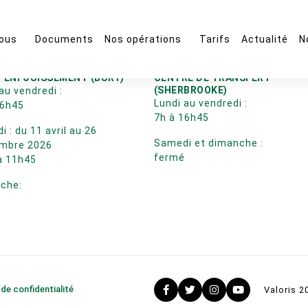
ous
Documents
Nos opérations
Tarifs
Actualité
N
D’ENFOUISSEMENT (BURY)
CENTRE DE TRANSFERT
(SHERBROOKE)
au vendredi :
Lundi au vendredi :
16h45
7h à 16h45
 : du 11 avril au 26
Samedi et dimanche :
mbre 2026
fermé
à 11h45
che:
é
 de confidentialité
Valoris 2