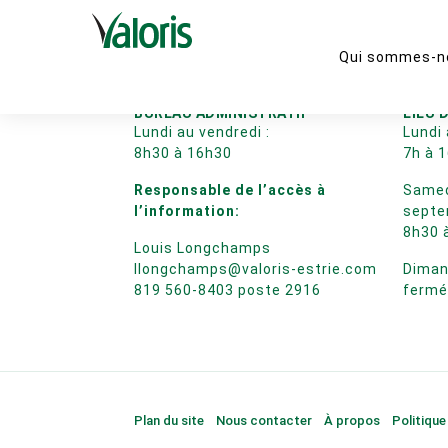
Qui sommes-n
BUREAU ADMINISTRATIF
LIEU 
Lundi au vendredi :
Lundi 
8h30 à 16h30
7h à 
Responsable de l’accès à
Samedi
l’information:
septe
8h30 
Louis Longchamps
llongchamps@valoris-estrie.com
Diman
819 560-8403 poste 2916
ferm
Plan du site
Nous contacter
À propos
Politique