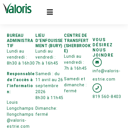
BUREAU
LIEU
CENTRE DE
VOUS
ADMINISTRA
D’ENFOUISSE
TRANSFERT
DÉSIREZ
TIF
MENT (BURY)
(SHERBROOK
NOUS
E)
Lundi au
Lundi au
JOINDRE
Lundi au
vendredi :
vendredi :
vendredi :
8h30 à 16h30
7h à 16h45
7h à 16h45
info@valoris-
Responsable
Samedi : du
Samedi et
estrie.com
de l’accès à
11 avril au 26
dimanche :
l’informatio
septembre
fermé
n:
2026
819 560-8403
8h30 à 11h45
Louis
Longchamps
Dimanche:
llongchamps
fermé
@valoris-
estrie.com