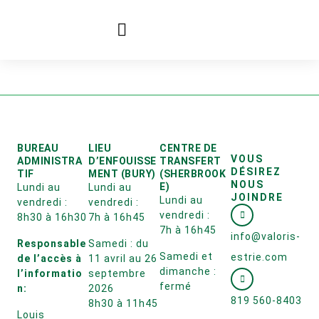
BUREAU
LIEU
CENTRE DE
VOUS
ADMINISTRA
D’ENFOUISSE
TRANSFERT
DÉSIREZ
TIF
MENT (BURY)
(SHERBROOK
NOUS
E)
Lundi au
Lundi au
JOINDRE
Lundi au
vendredi :
vendredi :
vendredi :
8h30 à 16h30
7h à 16h45
7h à 16h45
info@valoris-
Responsable
Samedi : du
Samedi et
estrie.com
de l’accès à
11 avril au 26
dimanche :
l’informatio
septembre
fermé
n:
2026
819 560-8403
8h30 à 11h45
Louis