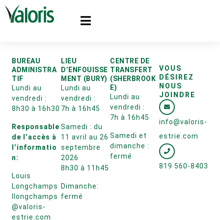
BUREAU
LIEU
CENTRE DE
VOUS
ADMINISTRA
D’ENFOUISSE
TRANSFERT
DÉSIREZ
TIF
MENT (BURY)
(SHERBROOK
NOUS
E)
Lundi au
Lundi au
JOINDRE
Lundi au
vendredi :
vendredi :
vendredi :
8h30 à 16h30
7h à 16h45
7h à 16h45
info@valoris-
Responsable
Samedi : du
Samedi et
estrie.com
de l’accès à
11 avril au 26
dimanche :
l’informatio
septembre
fermé
n:
2026
819 560-8403
8h30 à 11h45
Louis
Longchamps
Dimanche:
llongchamps
fermé
@valoris-
estrie.com