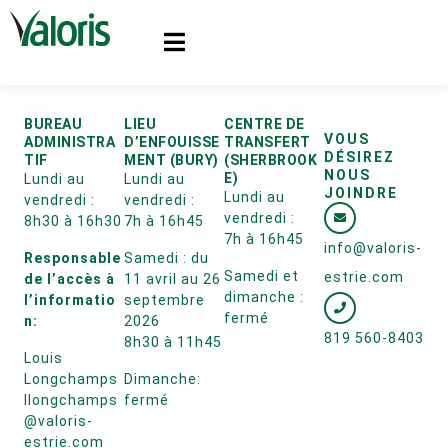
BUREAU
LIEU
CENTRE DE
VOUS
ADMINISTRA
D’ENFOUISSE
TRANSFERT
DÉSIREZ
TIF
MENT (BURY)
(SHERBROOK
NOUS
E)
Lundi au
Lundi au
JOINDRE
Lundi au
vendredi :
vendredi :
vendredi :
8h30 à 16h30
7h à 16h45
7h à 16h45
info@valoris-
Responsable
Samedi : du
Samedi et
estrie.com
de l’accès à
11 avril au 26
dimanche :
l’informatio
septembre
fermé
n:
2026
819 560-8403
8h30 à 11h45
Louis
Longchamps
Dimanche:
llongchamps
fermé
@valoris-
estrie.com