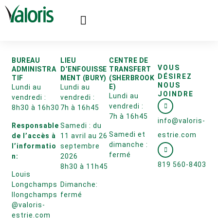
BUREAU
LIEU
CENTRE DE
VOUS
ADMINISTRA
D’ENFOUISSE
TRANSFERT
DÉSIREZ
TIF
MENT (BURY)
(SHERBROOK
NOUS
E)
Lundi au
Lundi au
JOINDRE
Lundi au
vendredi :
vendredi :
vendredi :
8h30 à 16h30
7h à 16h45
7h à 16h45
info@valoris-
Responsable
Samedi : du
Samedi et
estrie.com
de l’accès à
11 avril au 26
dimanche :
l’informatio
septembre
fermé
n:
2026
819 560-8403
8h30 à 11h45
Louis
Longchamps
Dimanche:
llongchamps
fermé
@valoris-
estrie.com