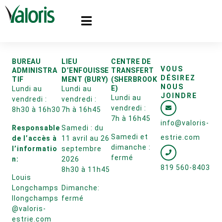
BUREAU
LIEU
CENTRE DE
VOUS
ADMINISTRA
D’ENFOUISSE
TRANSFERT
DÉSIREZ
TIF
MENT (BURY)
(SHERBROOK
NOUS
E)
Lundi au
Lundi au
JOINDRE
Lundi au
vendredi :
vendredi :
vendredi :
8h30 à 16h30
7h à 16h45
7h à 16h45
info@valoris-
Responsable
Samedi : du
Samedi et
estrie.com
de l’accès à
11 avril au 26
dimanche :
l’informatio
septembre
fermé
n:
2026
819 560-8403
8h30 à 11h45
Louis
Longchamps
Dimanche:
llongchamps
fermé
@valoris-
estrie.com