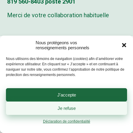
819 560‑8403 poste 2901
819 560-8403
poste 2916
Merci de votre collaboration habituelle
Nous protégeons vos
renseignements personnels
BUREAU
LIEU
CENTRE DE
Nous utilisons des témoins de navigation (
cookies
) afin d’améliorer votre
ADMINISTRATIF
D’ENFOUISSEMENT
TRANSFERT
expérience utilisateur. En cliquant sur « J’accepte » et en continuant à
(BURY)
(SHERBROOKE)
Lundi au vendredi
naviguer sur notre site, vous confirmez l’approbation de notre politique de
Lundi au vendredi
Lundi au vendredi
protection des renseignements personnels.
:
:
:
8h30 à 16h30
7h à 16h45
7h à 16h45
Responsable de
J'accepte
Samedi : du 11
Samedi et
l’accès à
avril au 26
dimanche :
l’information:
Je refuse
septembre 2026
fermé
Louis
8h30 à 11h45
Déclaration de confidentialité
Longchamps
Dimanche:
llongchamps@valoris-