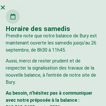
Horaire des samedis
BUREAU
LIEU
CENTRE DE
VOUS
ADMINISTRA
D’ENFOUISSE
TRANSFERT
Prendre note que notre balance de Bury est
DÉSIREZ
TIF
MENT (BURY)
(SHERBROOK
NOUS
maintenant ouverte les samedis jusqu’au 26
E)
Lundi au
Lundi au
JOINDRE
Lundi au
vendredi :
vendredi :
septembre, de 8h30 à 11h45.
vendredi :
8h30 à 16h30
7h à 16h45
7h à 16h45
info@valoris-
Aussi, merci de rester prudent et de
Responsable
Samedi : du
Samedi et
estrie.com
de l’accès à
11 avril au 26
respecter la signalisation des travaux de la
dimanche :
l’informatio
septembre
nouvelle balance, à l’entrée de notre site de
fermé
n:
2026
819 560-8403
8h30 à 11h45
Bury.
Louis
Longchamps
Dimanche:
Au besoin, n’hésitez pas à communiquer
llongchamps
fermé
avec notre préposée à la balance :
@valoris-
estrie.com