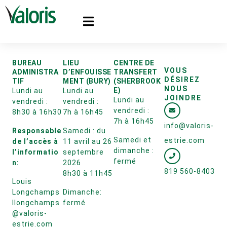
BUREAU
LIEU
CENTRE DE
VOUS
ADMINISTRA
D’ENFOUISSE
TRANSFERT
DÉSIREZ
TIF
MENT (BURY)
(SHERBROOK
NOUS
E)
Lundi au
Lundi au
JOINDRE
Lundi au
vendredi :
vendredi :
vendredi :
8h30 à 16h30
7h à 16h45
7h à 16h45
info@valoris-
Responsable
Samedi : du
Samedi et
estrie.com
de l’accès à
11 avril au 26
dimanche :
l’informatio
septembre
fermé
n:
2026
819 560-8403
8h30 à 11h45
Louis
Longchamps
Dimanche:
llongchamps
fermé
@valoris-
estrie.com